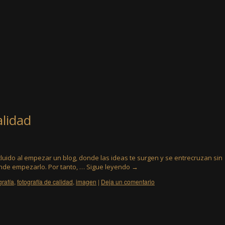
alidad
luido al empezar un blog, donde las ideas te surgen y se entrecruzan sin
donde empezarlo. Por tanto, …
Sigue leyendo
→
grafía
,
fotografía de calidad
,
imagen
|
Deja un comentario