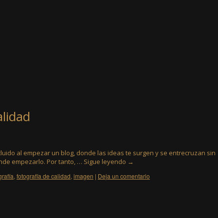
alidad
luido al empezar un blog, donde las ideas te surgen y se entrecruzan sin
donde empezarlo. Por tanto, …
Sigue leyendo
→
grafía
,
fotografía de calidad
,
imagen
|
Deja un comentario