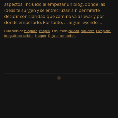
aspectos, incluido al empezar un blog, donde las
ideas te surgen y se entrecruzan sin permitirte
decidir con claridad que camino va a llevar y por
donde empezarlo. Por tanto, …
Sigue leyendo
→
Publicado en
fotografia
,
Imagen
|
Etiquetado
calidad
,
comienzo
,
Fotografía
,
fotografía de calidad
,
imagen
|
Deja un comentario